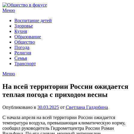
Перейти
к
Меню
содержимому
Воспитание детей
Здоровье
Кухня
Образование
Общество
Погода
Религия
Семья
Транспорт
Меню
На всей территории России ожидается
теплая погода с приходом весны
Опубликовано в
30.03.2025
от
Светлана Галдобина
С начала апреля на всей территории России ожидается
температура воздуха, превышающая климатическую норму,
сообщил руководитель Гидрометцентра России Роман
Вильфанд. По его словам, мощный антициклон,