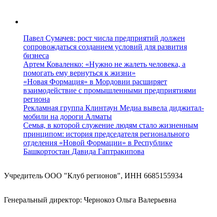
Павел Сумачев: рост числа предприятий должен
сопровождаться созданием условий для развития
бизнеса
Артем Коваленко: «Нужно не жалеть человека, а
помогать ему вернуться к жизни»
«Новая Формация» в Мордовии расширяет
взаимодействие с промышленными предприятиями
региона
Рекламная группа Клинтаун Медиа вывела диджитал-
мобили на дороги Алматы
Семья, в которой служение людям стало жизненным
принципом: история председателя регионального
отделения «Новой Формации» в Республике
Башкортостан Давида Гаптракипова
Учредитель ООО "Клуб регионов", ИНН 6685155934
Генеральный директор: Чернокоз Ольга Валерьевна