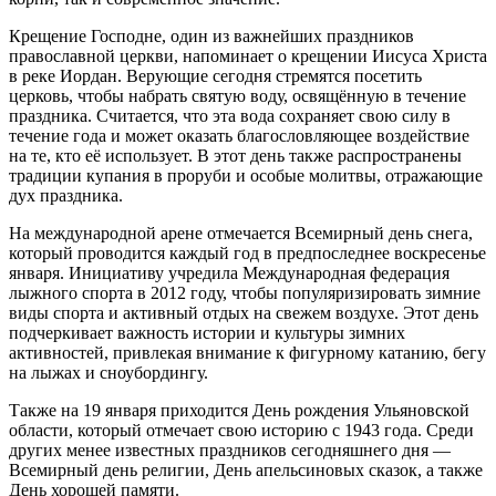
Крещение Господне, один из важнейших праздников
православной церкви, напоминает о крещении Иисуса Христа
в реке Иордан. Верующие сегодня стремятся посетить
церковь, чтобы набрать святую воду, освящённую в течение
праздника. Считается, что эта вода сохраняет свою силу в
течение года и может оказать благословляющее воздействие
на те, кто её использует. В этот день также распространены
традиции купания в проруби и особые молитвы, отражающие
дух праздника.
На международной арене отмечается Всемирный день снега,
который проводится каждый год в предпоследнее воскресенье
января. Инициативу учредила Международная федерация
лыжного спорта в 2012 году, чтобы популяризировать зимние
виды спорта и активный отдых на свежем воздухе. Этот день
подчеркивает важность истории и культуры зимних
активностей, привлекая внимание к фигурному катанию, бегу
на лыжах и сноубордингу.
Также на 19 января приходится День рождения Ульяновской
области, который отмечает свою историю с 1943 года. Среди
других менее известных праздников сегодняшнего дня —
Всемирный день религии, День апельсиновых сказок, а также
День хорошей памяти.