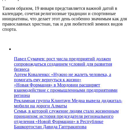
Таким образом, 19 января представляется важной датой в
календаре, сочетая религиозные традиции и спортивные
инициативы, что делает этот день особенно значимым как для
православных христиан, так и для любителей зимних видов
спорта.
Павел Сумачев: рост числа предприятий должен
сопровождаться созданием условий для развития
бизнеса
Артем Коваленко: «Нужно не жалеть человека, а
помогать ему вернуться к жизни»
«Новая Формация» в Мордовии расширяет
взаимодействие с промышленными предприятиями
региона
Рекламная группа Клинтаун Медиа вывела диджитал-
мобили на дороги Алматы
Семья, в которой служение людям стало жизненным
принципом: история председателя регионального
отделения «Новой Формации» в Республике
Башкортостан Давида Гаптракипова