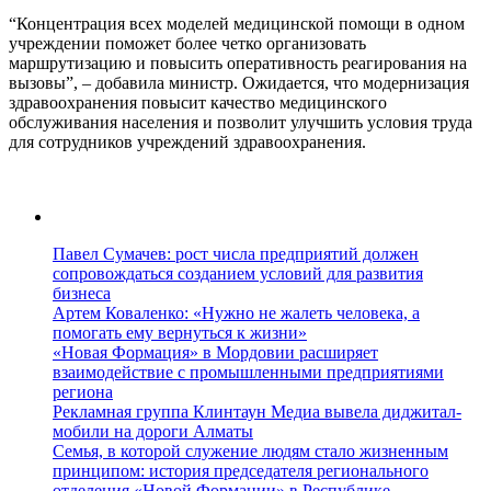
“Концентрация всех моделей медицинской помощи в одном
учреждении поможет более четко организовать
маршрутизацию и повысить оперативность реагирования на
вызовы”, – добавила министр. Ожидается, что модернизация
здравоохранения повысит качество медицинского
обслуживания населения и позволит улучшить условия труда
для сотрудников учреждений здравоохранения.
Павел Сумачев: рост числа предприятий должен
сопровождаться созданием условий для развития
бизнеса
Артем Коваленко: «Нужно не жалеть человека, а
помогать ему вернуться к жизни»
«Новая Формация» в Мордовии расширяет
взаимодействие с промышленными предприятиями
региона
Рекламная группа Клинтаун Медиа вывела диджитал-
мобили на дороги Алматы
Семья, в которой служение людям стало жизненным
принципом: история председателя регионального
отделения «Новой Формации» в Республике