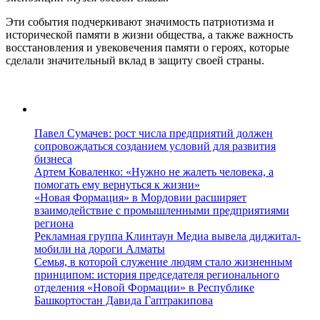
Эти события подчеркивают значимость патриотизма и
исторической памяти в жизни общества, а также важность
восстановления и увековечения памяти о героях, которые
сделали значительный вклад в защиту своей страны.
Павел Сумачев: рост числа предприятий должен
сопровождаться созданием условий для развития
бизнеса
Артем Коваленко: «Нужно не жалеть человека, а
помогать ему вернуться к жизни»
«Новая Формация» в Мордовии расширяет
взаимодействие с промышленными предприятиями
региона
Рекламная группа Клинтаун Медиа вывела диджитал-
мобили на дороги Алматы
Семья, в которой служение людям стало жизненным
принципом: история председателя регионального
отделения «Новой Формации» в Республике
Башкортостан Давида Гаптракипова