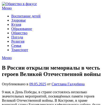
Перейти
к
Меню
содержимому
Воспитание детей
Здоровье
Кухня
Образование
Общество
Погода
Религия
Семья
Транспорт
Меню
В России открыли мемориалы в честь
героев Великой Отечественной войны
Опубликовано в
09.05.2025
от
Светлана Галдобина
9 мая, в День Победы, в стране состоялось несколько
значительных мероприятий, посвящённых памяти героев
Великой Отечественной войны. В Костроме, в храме
воинской славы Богоявленского кафедрального собора, была