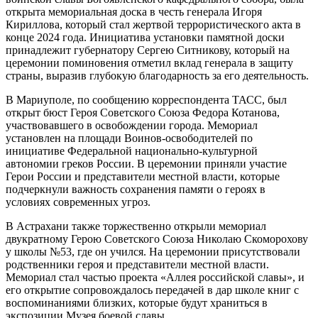
открыта мемориальная доска в честь генерала Игоря
Кириллова, который стал жертвой террористического акта в
конце 2024 года. Инициатива установки памятной доски
принадлежит губернатору Сергею Ситникову, который на
церемонии поминовения отметил вклад генерала в защиту
страны, выразив глубокую благодарность за его деятельность.
В Мариуполе, по сообщению корреспондента ТАСС, был
открыт бюст Героя Советского Союза Федора Котанова,
участвовавшего в освобождении города. Мемориал
установлен на площади Воинов-освободителей по
инициативе Федеральной национально-культурной
автономии греков России. В церемонии приняли участие
Герои России и представители местной власти, которые
подчеркнули важность сохранения памяти о героях в
условиях современных угроз.
В Астрахани также торжественно открыли мемориал
двукратному Герою Советского Союза Николаю Скоморохову
у школы №53, где он учился. На церемонии присутствовали
родственники героя и представители местной власти.
Мемориал стал частью проекта «Аллея российской славы», и
его открытие сопровождалось передачей в дар школе книг с
воспоминаниями близких, которые будут храниться в
экспозиции Музея боевой славы.