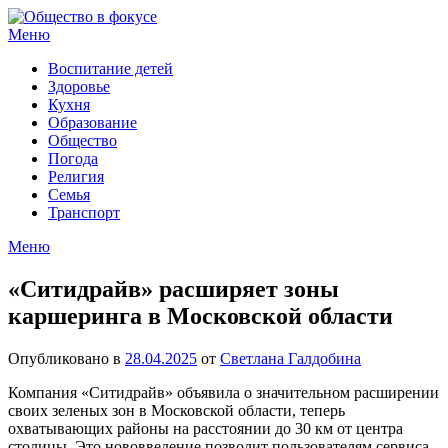
Перейти
к
Меню
содержимому
Воспитание детей
Здоровье
Кухня
Образование
Общество
Погода
Религия
Семья
Транспорт
Меню
«Ситидрайв» расширяет зоны
каршеринга в Московской области
Опубликовано в
28.04.2025
от
Светлана Галдобина
Компания «Ситидрайв» объявила о значительном расширении
своих зеленых зон в Московской области, теперь
охватывающих районы на расстоянии до 30 км от центра
столицы. Это нововведение позволит пользователям сервиса