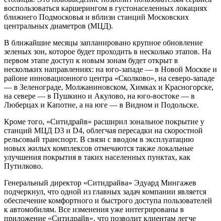
воспользоваться каршерингом в густонаселенных локациях
ближнего Подмосковья и вблизи станций Московских
центральных диаметров (МЦД).
В ближайшие месяцы запланировано крупное обновление
зеленых зон, которое будет проходить в несколько этапов. На
первом этапе доступ к новым зонам будет открыт в
нескольких направлениях: на юго-западе — в Новой Москве и
районе инновационного центра «Сколково», на северо-западе
— в Зеленограде, Молжаниновском, Химках и Красногорске,
на севере — в Пушкино и Акулово, на юго-востоке — в
Люберцах и Капотне, а на юге — в Видном и Подольске.
Кроме того, «Ситидрайв» расширил зональное покрытие у
станций МЦД D3 и D4, облегчая пересадки на скоростной
рельсовый транспорт. В связи с вводом в эксплуатацию
новых жилых комплексов отмечаются также локальные
улучшения покрытия в таких населенных пунктах, как
Путилково.
Генеральный директор «Ситидрайва» Эдуард Мингажев
подчеркнул, что одной из главных задач компании является
обеспечение комфортного и быстрого доступа пользователей
к автомобилям. Все изменения уже интегрированы в
приложение «Ситидрайв», что позволит клиентам легче