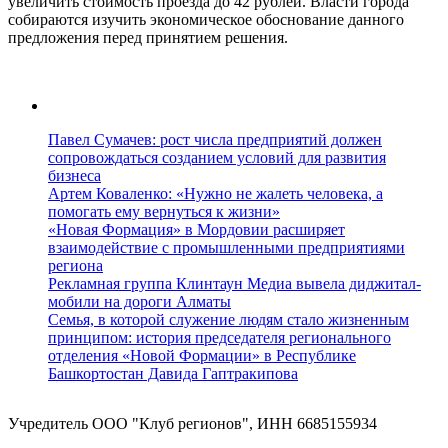
увеличить стоимость проезда до 42 рублей. Власти города
собираются изучить экономическое обоснование данного
предложения перед принятием решения.
Павел Сумачев: рост числа предприятий должен
сопровождаться созданием условий для развития
бизнеса
Артем Коваленко: «Нужно не жалеть человека, а
помогать ему вернуться к жизни»
«Новая Формация» в Мордовии расширяет
взаимодействие с промышленными предприятиями
региона
Рекламная группа Клинтаун Медиа вывела диджитал-
мобили на дороги Алматы
Семья, в которой служение людям стало жизненным
принципом: история председателя регионального
отделения «Новой Формации» в Республике
Башкортостан Давида Гаптракипова
Учредитель ООО "Клуб регионов", ИНН 6685155934