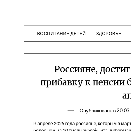
Перейти
к
содержимому
ВОСПИТАНИЕ ДЕТЕЙ
ЗДОРОВЬЕ
Россияне, достиг
прибавку к пенсии б
а
Опубликовано в
20.03
В апреле 2025 года россияне, которым в мар
более чем на 10 тысяч рублей. Эта информа