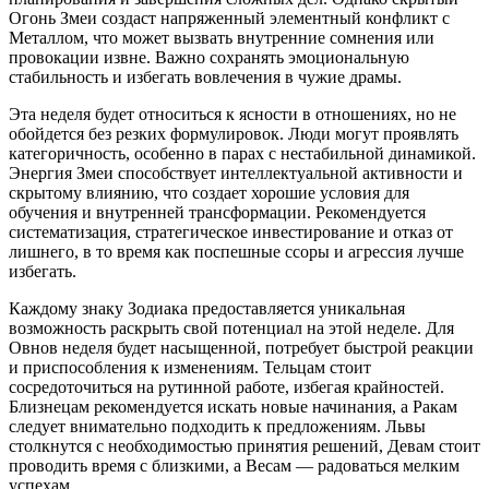
Огонь Змеи создаст напряженный элементный конфликт с
Металлом, что может вызвать внутренние сомнения или
провокации извне. Важно сохранять эмоциональную
стабильность и избегать вовлечения в чужие драмы.
Эта неделя будет относиться к ясности в отношениях, но не
обойдется без резких формулировок. Люди могут проявлять
категоричность, особенно в парах с нестабильной динамикой.
Энергия Змеи способствует интеллектуальной активности и
скрытому влиянию, что создает хорошие условия для
обучения и внутренней трансформации. Рекомендуется
систематизация, стратегическое инвестирование и отказ от
лишнего, в то время как поспешные ссоры и агрессия лучше
избегать.
Каждому знаку Зодиака предоставляется уникальная
возможность раскрыть свой потенциал на этой неделе. Для
Овнов неделя будет насыщенной, потребует быстрой реакции
и приспособления к изменениям. Тельцам стоит
сосредоточиться на рутинной работе, избегая крайностей.
Близнецам рекомендуется искать новые начинания, а Ракам
следует внимательно подходить к предложениям. Львы
столкнутся с необходимостью принятия решений, Девам стоит
проводить время с близкими, а Весам — радоваться мелким
успехам.