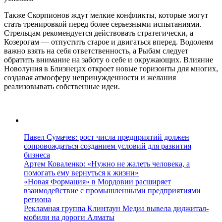
Также Скорпионов ждут мелкие конфликты, которые могут
стать тренировкой перед более серьезными испытаниями.
Стрельцам рекомендуется действовать стратегически, а
Козерогам — отпустить старое и двигаться вперед. Водолеям
важно взять на себя ответственность, а Рыбам следует
обратить внимание на заботу о себе и окружающих. Влияние
Новолуния в Близнецах откроет новые горизонты для многих,
создавая атмосферу непринужденности и желания
реализовывать собственные идеи.
Павел Сумачев: рост числа предприятий должен
сопровождаться созданием условий для развития
бизнеса
Артем Коваленко: «Нужно не жалеть человека, а
помогать ему вернуться к жизни»
«Новая Формация» в Мордовии расширяет
взаимодействие с промышленными предприятиями
региона
Рекламная группа Клинтаун Медиа вывела диджитал-
мобили на дороги Алматы