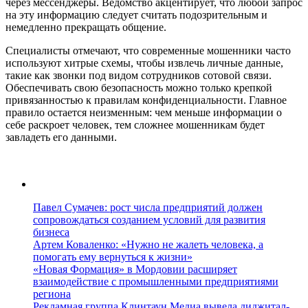
через мессенджеры. Ведомство акцентирует, что любой запрос
на эту информацию следует считать подозрительным и
немедленно прекращать общение.
Специалисты отмечают, что современные мошенники часто
используют хитрые схемы, чтобы извлечь личные данные,
такие как звонки под видом сотрудников сотовой связи.
Обеспечивать свою безопасность можно только крепкой
привязанностью к правилам конфиденциальности. Главное
правило остается неизменным: чем меньше информации о
себе раскроет человек, тем сложнее мошенникам будет
завладеть его данными.
Павел Сумачев: рост числа предприятий должен
сопровождаться созданием условий для развития
бизнеса
Артем Коваленко: «Нужно не жалеть человека, а
помогать ему вернуться к жизни»
«Новая Формация» в Мордовии расширяет
взаимодействие с промышленными предприятиями
региона
Рекламная группа Клинтаун Медиа вывела диджитал-