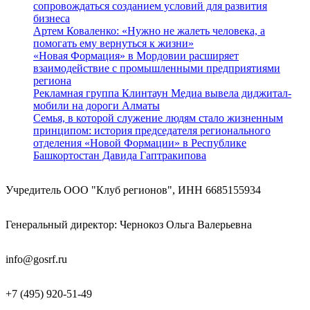
сопровождаться созданием условий для развития
бизнеса
Артем Коваленко: «Нужно не жалеть человека, а
помогать ему вернуться к жизни»
«Новая Формация» в Мордовии расширяет
взаимодействие с промышленными предприятиями
региона
Рекламная группа Клинтаун Медиа вывела диджитал-
мобили на дороги Алматы
Семья, в которой служение людям стало жизненным
принципом: история председателя регионального
отделения «Новой Формации» в Республике
Башкортостан Давида Гаптракипова
Учредитель ООО "Клуб регионов", ИНН 6685155934
Генеральный директор: Чернокоз Ольга Валерьевна
info@gosrf.ru
+7 (495) 920-51-49