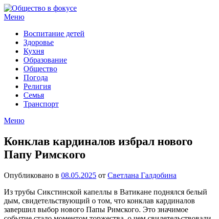
Перейти
к
Меню
содержимому
Воспитание детей
Здоровье
Кухня
Образование
Общество
Погода
Религия
Семья
Транспорт
Меню
Конклав кардиналов избрал нового
Папу Римского
Опубликовано в
08.05.2025
от
Светлана Галдобина
Из трубы Сикстинской капеллы в Ватикане поднялся белый
дым, свидетельствующий о том, что конклав кардиналов
завершил выбор нового Папы Римского. Это значимое
событие стало моментом торжества, о чем свидетельствовали