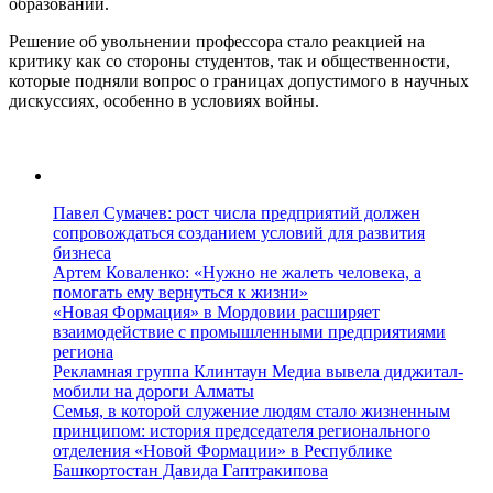
образовании.
Решение об увольнении профессора стало реакцией на
критику как со стороны студентов, так и общественности,
которые подняли вопрос о границах допустимого в научных
дискуссиях, особенно в условиях войны.
Павел Сумачев: рост числа предприятий должен
сопровождаться созданием условий для развития
бизнеса
Артем Коваленко: «Нужно не жалеть человека, а
помогать ему вернуться к жизни»
«Новая Формация» в Мордовии расширяет
взаимодействие с промышленными предприятиями
региона
Рекламная группа Клинтаун Медиа вывела диджитал-
мобили на дороги Алматы
Семья, в которой служение людям стало жизненным
принципом: история председателя регионального
отделения «Новой Формации» в Республике
Башкортостан Давида Гаптракипова