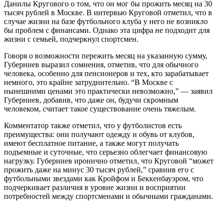
Данилы Кругового о том, что он мог бы прожить месяц на 30
тысяч рублей в Москве. В интервью Круговой отметил, что в
случае жизни на базе футбольного клуба у него не возникло
бы проблем с финансами. Однако эта цифра не подходит для
жизни с семьей, подчеркнул спортсмен.
Говоря о возможности пережить месяц на указанную сумму,
Губерниев выразил сомнения, отметив, что для обычного
человека, особенно для пенсионеров и тех, кто зарабатывает
немного, это крайне затруднительно. “В Москве с
нынешними ценами это практически невозможно,” — заявил
Губерниев, добавив, что даже он, будучи скромным
человеком, считает такое существование очень тяжелым.
Комментатор также отметил, что у футболистов есть
преимущества: они получают одежду и обувь от клубов,
имеют бесплатное питание, а также могут получать
подъемные и суточные, что серьезно облегчает финансовую
нагрузку. Губерниев иронично отметил, что Круговой “может
прожить даже на минус 30 тысяч рублей,” сравнив его с
футбольными звездами как Кройфом и Беккенбауэром, что
подчеркивает различия в уровне жизни и восприятии
потребностей между спортсменами и обычными гражданами.