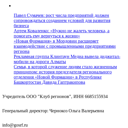
Павел Сумачев: рост числа предприятий должен
сопровождаться созданием условий для развития
бизнеса
Артем Коваленко: «Нужно не жалеть человека, а
помогать ему вернуться к жизни»
«Новая Формация» в Мордовии расширяет
взаимодействие с промышленными предприятиями
региона
Рекламная группа Клинтаун Медиа вывела диджитал-
мобили на дороги Алматы
Семья, в которой служение людям стало жизненным
принципом: история председателя регионального
отделения «Новой Формации» в Республике
Башкортостан Давида Гаптракипова
Учредитель ООО "Клуб регионов", ИНН 6685155934
Генеральный директор: Чернокоз Ольга Валерьевна
info@gosrf.ru