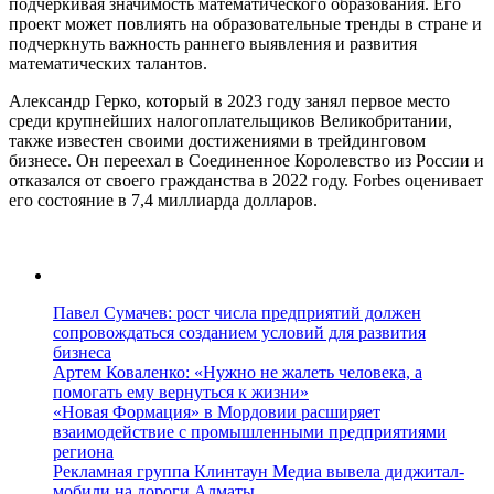
подчеркивая значимость математического образования. Его
проект может повлиять на образовательные тренды в стране и
подчеркнуть важность раннего выявления и развития
математических талантов.
Александр Герко, который в 2023 году занял первое место
среди крупнейших налогоплательщиков Великобритании,
также известен своими достижениями в трейдинговом
бизнесе. Он переехал в Соединенное Королевство из России и
отказался от своего гражданства в 2022 году. Forbes оценивает
его состояние в 7,4 миллиарда долларов.
Павел Сумачев: рост числа предприятий должен
сопровождаться созданием условий для развития
бизнеса
Артем Коваленко: «Нужно не жалеть человека, а
помогать ему вернуться к жизни»
«Новая Формация» в Мордовии расширяет
взаимодействие с промышленными предприятиями
региона
Рекламная группа Клинтаун Медиа вывела диджитал-
мобили на дороги Алматы