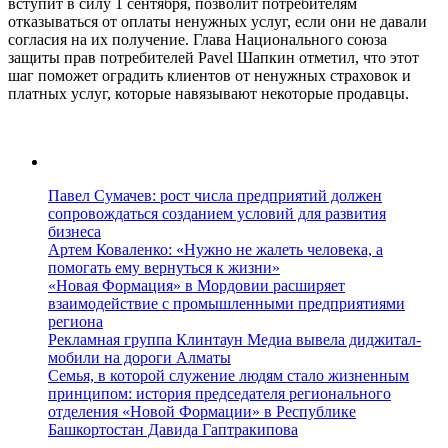
вступит в силу 1 сентября, позволит потребителям
отказываться от оплаты ненужных услуг, если они не давали
согласия на их получение. Глава Национального союза
защиты прав потребителей Pavel Шапкин отметил, что этот
шаг поможет оградить клиентов от ненужных страховок и
платных услуг, которые навязывают некоторые продавцы.
Павел Сумачев: рост числа предприятий должен
сопровождаться созданием условий для развития
бизнеса
Артем Коваленко: «Нужно не жалеть человека, а
помогать ему вернуться к жизни»
«Новая Формация» в Мордовии расширяет
взаимодействие с промышленными предприятиями
региона
Рекламная группа Клинтаун Медиа вывела диджитал-
мобили на дороги Алматы
Семья, в которой служение людям стало жизненным
принципом: история председателя регионального
отделения «Новой Формации» в Республике
Башкортостан Давида Гаптракипова