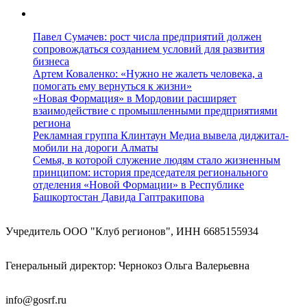
Павел Сумачев: рост числа предприятий должен
сопровождаться созданием условий для развития
бизнеса
Артем Коваленко: «Нужно не жалеть человека, а
помогать ему вернуться к жизни»
«Новая Формация» в Мордовии расширяет
взаимодействие с промышленными предприятиями
региона
Рекламная группа Клинтаун Медиа вывела диджитал-
мобили на дороги Алматы
Семья, в которой служение людям стало жизненным
принципом: история председателя регионального
отделения «Новой Формации» в Республике
Башкортостан Давида Гаптракипова
Учредитель ООО "Клуб регионов", ИНН 6685155934
Генеральный директор: Чернокоз Ольга Валерьевна
info@gosrf.ru