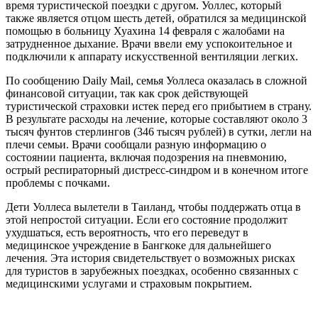
время туристической поездки с другом. Уоллес, который
также является отцом шесть детей, обратился за медицинской
помощью в больницу Хуахина 14 февраля с жалобами на
затрудненное дыхание. Врачи ввели ему успокоительное и
подключили к аппарату искусственной вентиляции легких.
По сообщению Daily Mail, семья Уоллеса оказалась в сложной
финансовой ситуации, так как срок действующей
туристической страховки истек перед его прибытием в страну.
В результате расходы на лечение, которые составляют около 3
тысяч фунтов стерлингов (346 тысяч рублей) в сутки, легли на
плечи семьи. Врачи сообщали разную информацию о
состоянии пациента, включая подозрения на пневмонию,
острый респираторный дистресс-синдром и в конечном итоге
проблемы с почками.
Дети Уоллеса вылетели в Таиланд, чтобы поддержать отца в
этой непростой ситуации. Если его состояние продолжит
ухудшаться, есть вероятность, что его переведут в
медицинское учреждение в Бангкоке для дальнейшего
лечения. Эта история свидетельствует о возможных рисках
для туристов в зарубежных поездках, особенно связанных с
медицинскими услугами и страховым покрытием.