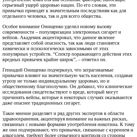
серьезный ущерб здоровью нации. По его словам, эти
привычки приводят к значительным последствиям как для
отдельного человека, так и для всего общества.
Особое внимание Онищенко уделил новому вызову
современности – популяризации электронных сигарет и
вейпов. Академик акцентировал, что данное явление
представляет собой опасность, так как люди становятся
химически и психологически зависимыми от этих
популярных устройств. “Спектр поражающего действия этих
вредных привычек крайне широк”, – отметил он.
Геннадий Онищенко подчеркнул, что затрагиваемые
привычки влияют на значительную часть населения, создавая
угрозу не только индивидуальному здоровью, но и
общественному благополучию. Он добавил, что клинические
исследования свидетельствуют о вреде, который могут
причинять вейпы, которые в некоторых случаях оказываются
даже опаснее традиционных сигарет.
Такое мнение разделяет и ряд других экспертов в области
здравоохранения, акцентируя внимание на важных рисках,
связанных с новыми формами употребления никотина. К тому
же они подчеркивают, что привычки, связанные с курением и
алкоголем, требуют более серьезного контроля со стороны