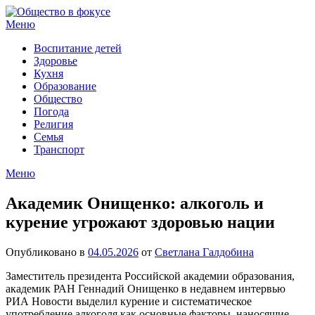
Перейти
к
Меню
содержимому
Воспитание детей
Здоровье
Кухня
Образование
Общество
Погода
Религия
Семья
Транспорт
Меню
Академик Онищенко: алкоголь и
курение угрожают здоровью нации
Опубликовано в
04.05.2026
от
Светлана Галдобина
Заместитель президента Российской академии образования,
академик РАН Геннадий Онищенко в недавнем интервью
РИА Новости выделил курение и систематическое
употребление алкоголя как основные факторы, наносящие